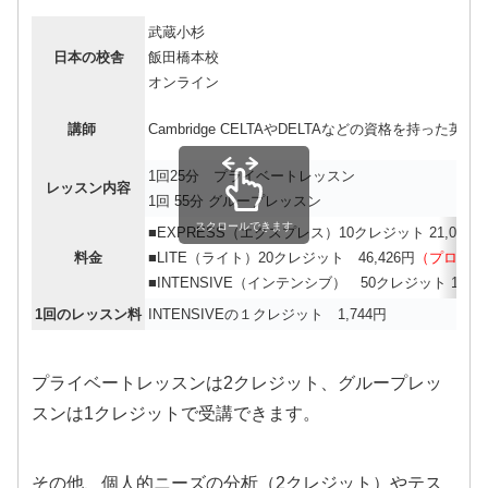
武蔵小杉
日本の校舎
飯田橋本校
オンライン
講師
Cambridge CELTAやDELTAなどの資格を持った
1回25分 プライベートレッスン
レッスン内容
1回 55分 グループレッスン
スクロールできます
■EXPRESS（エクスプレス）10クレジット 21,042円
料金
■LITE（ライト）20クレジット 46,426円
（プロモーシ
■INTENSIVE（インテンシブ） 50クレジット 109,0
1回のレッスン料
INTENSIVEの１クレジット 1,744円
プライベートレッスンは2クレジット、グループレッ
スンは1クレジットで受講できます。
その他、個人的ニーズの分析（2クレジット）やテス