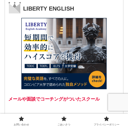
LIBERTY ENGLISH
メールや面談でコーチングがついたスクール
「成果保証」「点数保証」「延長保証」などの保証制
度が充実。結果に満足できなかった場合、条件を満た
お問い合わせ
ごあいさつ
プライバシーポリシー