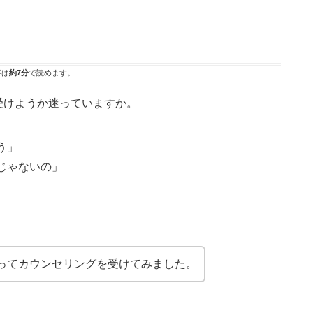
事は
約7分
で読めます。
を受けようか迷っていますか。
う」
じゃないの」
ってカウンセリングを受けてみました。