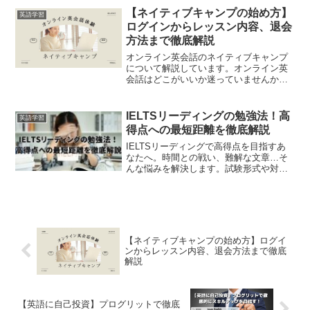
のおすすめをまとめました。ぜひ参考に
【ネイティブキャンプの始め方】
英語学習
してください。
ログインからレッスン内容、退会
方法まで徹底解説
オンライン英会話のネイティブキャンプ
について解説しています。オンライン英
会話はどこがいいか迷っていませんか。
実はネイティブキャンプは他のスクール
と違うシステムを導入しています。元英
会話講師が実際に体験したレッスンの流
IELTSリーディングの勉強法！高
英語学習
れや特長をご紹介します！
得点への最短距離を徹底解説
IELTSリーディングで高得点を目指すあ
なたへ。時間との戦い、難解な文章…そ
んな悩みを解決します。試験形式や対策
法を徹底解説。初心者にもわかりやすい
内容で、IELTSリーディング攻略の第一
歩を踏み出せます。
【ネイティブキャンプの始め方】ログイ
ンからレッスン内容、退会方法まで徹底
解説
【英語に自己投資】プログリットで徹底