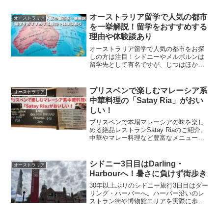
オーストラリア留学で人気の都市
オーストラリア
を一挙解説！留学をおすすめする
理由や体験談あり
オーストラリア留学で人気の都市をお探
しの方は注目！シドニーやメルボルンは
留学先として有名ですが、じつはほかに
もおすすめの都市がいくつかあります。
自分と家族が留学した経験を紹介。オー
ストラリア留学でどこに行こうか迷って
ブリスベンで楽しむマレーシア系
オーストラリア
いる人はぜひ参考にしてください。
中華料理の「Satay Ria」がおい
しい！
ブリスベンで本場マレーシアの味を楽し
める絶品レストランSatay Riaのご紹介。
中華やマレー料理など豊富なメニューが
あり、居心地の良い雰囲気で家族や友人
と楽しめます。ブリスベンでおいしいレ
ストランを探している方は必見です！
シドニー3日目はDarling・
オーストラリア
Harbourへ！暑さに負けず街歩き
30年以上ぶりのシドニー旅行3日目はダー
リング・ハーバーへ。ハーバー沿いのレ
ストラン街や博物館エリアを実際に歩い
てわかった、観光のリアルな情報をお届
けします。