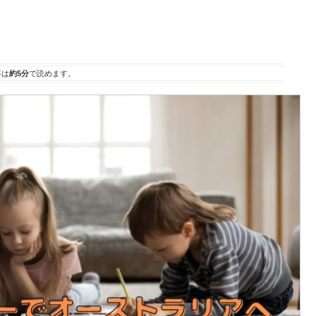
事は
約5分
で読めます。