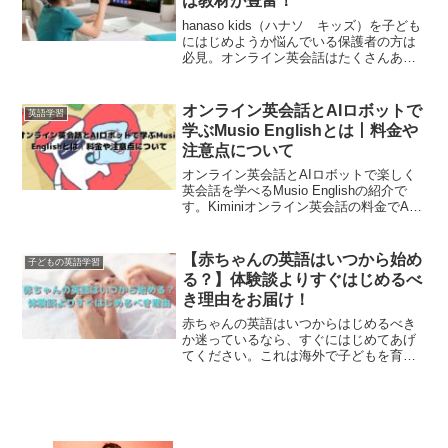
は教材が豊富！
hanaso kids（ハナソ キッズ）を子ども
にはじめようか悩んでいる保護者の方は
必見。オンライン英会話はたくさんあり
すぎて迷いますよね。この記事は、元英
会話講師がhanaso kids（ハナソ キッ
ズ）の特徴やおすすめポイントを詳しく
オンライン英会話とAIロボットで
英語学習
説明しています。
学ぶMusio Englishとは丨料金や
注意点について
オンライン英会話とAIロボットで楽しく
英会話を学べるMusio Englishの紹介で
す。Kiminiオンライン英会話の料金でAI
ロボットが使えるお得な英語学習。ただ
し注意点もありますので、Musio English
を検討している方はぜひお読みくださ
【赤ちゃんの英語はいつから始め
子どもの英語学習
い。
る？】体験談よりすぐはじめるべ
き理由をお届け！
赤ちゃんの英語はいつからはじめるべき
か迷っているなら、すぐにはじめてあげ
てください。これは海外で子どもを育て
た経験から赤ちゃん期の英語環境が大切
だと体験したからです。そんな体験談や
自宅でできるオススメの英語学習をお届
けします。